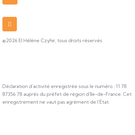
contact@digital-langues.fr
Numéro
(+33) 01 72 24 24 23 - lundi au vendredi
- 9h à 17h
©2026 EI Hélène Czyhir, tous droits réservés.
Mentions légales
Conditions générales
Règlement intérieur
Déclaration d’activité enregistrée sous le numéro : 11 78
87356 78 auprès du préfet de région d’Ile-de-France. Cet
enregistrement ne vaut pas agrément de l’État.