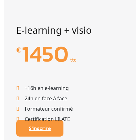
E-learning + visio
1450
€
ttc
+16h en e-learning
24h en face à face
Formateur confirmé
Certification LILATE
S'inscrire