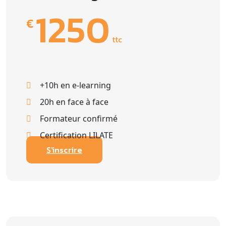
1250
€
ttc
+10h en e-learning
20h en face à face
Formateur confirmé
Certification LILATE
S'inscrire