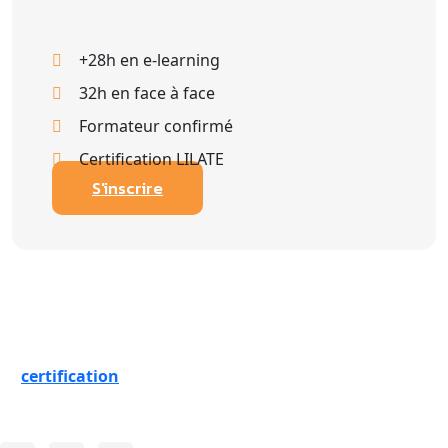
+28h en e-learning
32h en face à face
Formateur confirmé
Certification LILATE
S'inscrire
La
certification
qualité a été délivrée au titre de la ou des
catégories d'actions suivantes :
ACTIONS DE FORMATION
.