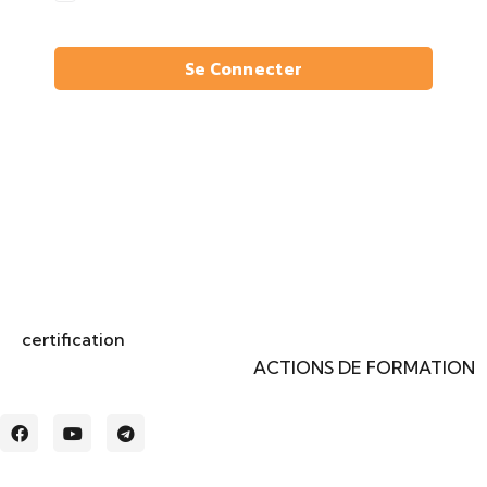
Se Connecter
La
certification
qualité a été délivrée au titre de la ou des
catégories d'actions suivantes :
ACTIONS DE FORMATION
.
Liens