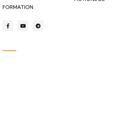
FORMATION
.
Liens
Accueil
Nos formations
Connexion
Notre équipe
Réclamations
Certifications