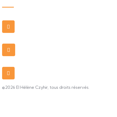
Bureau
2, rue Traversière 78580 Les Alluets-le-
Roi
Adresse mail
contact@digital-langues.fr
Numéro
(+33) 01 72 24 24 23 - lundi au vendredi
- 9h à 17h
©2026 EI Hélène Czyhir, tous droits réservés.
Mentions légales
Conditions générales