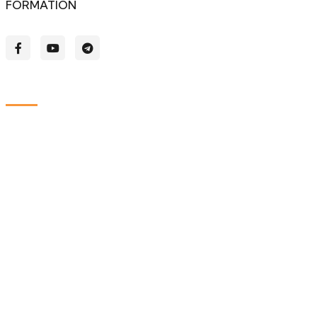
FORMATION
.
Liens
Accueil
Nos formations
Connexion
Notre équipe
Réclamations
Certifications
Blog