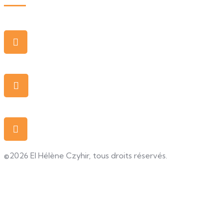
Bureau
2, rue Traversière 78580 Les Alluets-le-
Roi
Adresse mail
contact@digital-langues.fr
Numéro
(+33) 01 72 24 24 23 - lundi au vendredi
- 9h à 17h
©2026 EI Hélène Czyhir, tous droits réservés.
Mentions légales
Conditions générales
Règlement intérieur