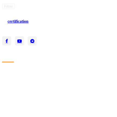
Filtrer
La
certification
qualité a été délivrée au titre de la ou des catégories
d'actions suivantes :
ACTIONS DE FORMATION
.
Liens
Accueil
Nos formations
Connexion
Notre équipe
Réclamations