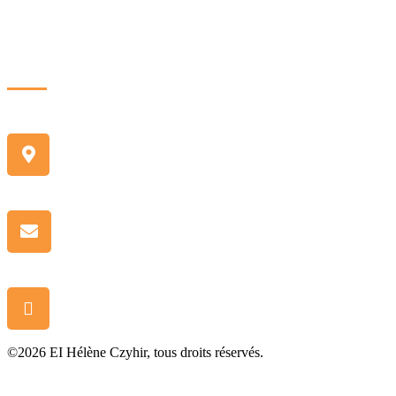
Formation Excel - niv. opérationnel
Nous contacter
Bureau
2, rue Traversière 78580 Les Alluets-le-
Roi
Adresse mail
contact@digital-langues.fr
Numéro
(+33) 01 72 24 24 23 - lundi au vendredi
- 9h à 17h
©2026 EI Hélène Czyhir, tous droits réservés.
Mentions légales